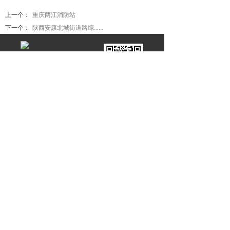
上一个：
重庆两江消防站
下一个：
陕西安康北城街道路综......
立信惟大，求质以恒
微信公众号
重庆大恒工程设计有限公司
地址：重庆市江北区天澜大道11号星耀天地
3、4、5、6楼
）
（4幢
电话：023-67521292
重庆大恒
设计有限公司涪陵分公司
工程
地址：涪陵太极大道15号3号楼
联系电话：023-72370303
COPYRIGHT@2019-2025 版权所有：
大恒工程设计