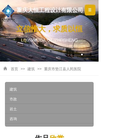
重庆大恒工程设计有限公司
立信惟大，求质以恒
LIXINWEIDA,QIUZHIYIHENG
首页
>>
建筑
>>
重庆市垫江县人民医院
建筑
市政
岩土
咨询